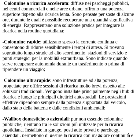
-
Colonnine a ricarica accelerata
: diffuse nei parcheggi pubblici,
nei centri commerciali e nelle aree urbane, offrono una potenza
superiore rispetto alla ricarica lenta. Sono pensate per soste di alcune
ore, durante le quali è possibile recuperare una quantità significativa
di energia. Rappresentano una soluzione pratica per integrare la
ricarica nella routine quotidiana;
-
Colonnine rapide
: utilizzano spesso la corrente continua e
consentono di ridurre sensibilmente i tempi di attesa. Si trovano
soprattutto lungo strade ad alto scorrimento, stazioni di servizio e
punti strategici per la mobilità extraurbana. Sono indicate quando
serve recuperare autonomia durante un trasferimento o prima di
riprendere un viaggio;
-
Colonnine ultrarapide
: sono infrastrutture ad alta potenza,
progettate per offrire sessioni di ricarica molto brevi rispetto alle
soluzioni tradizionali. Vengono installate principalmente negli hub di
ricarica e lungo le principali direttrici autostradali. Le prestazioni
effettive dipendono sempre dalla potenza supportata dal veicolo,
dallo stato della batteria e dalle condizioni ambientali;
-
Wallbox domestiche o aziendali
: pur non essendo colonnine
pubbliche, rientrano tra le soluzioni più utilizzate per la ricarica
quotidiana. Installate in garage, posti auto privati o parcheggi
aziendali, permettono di gestire la ricarica con maggiore continuità e