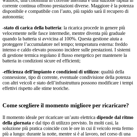
wallbox, una colonnina in corrente alternata e una stazione rapida in
corrente continua offrono prestazioni diverse. Maggiore è la potenza
disponibile e compatibile con l’auto, più rapido sarà il recupero di
autonomia;
-
stato di carica della batteria
: la ricarica procede in genere più
velocemente nelle fasce intermedie, mentre diventa più graduale
quando la batteria si avvicina al 100%. Questa gestione aiuta a
proteggere l’accumulatore nel tempo; temperatura esterna: freddo
intenso e caldo elevato possono incidere sulle prestazioni. I sistemi
di gestione termica regolano il flusso energetico per mantenere la
batteria in condizioni sicure ed efficienti;
-
efficienza dell’impianto e condizioni di utilizzo
: qualità della
connessione, tipo di corrente, eventuale condivisione della potenza
con altri veicoli e stato dell’infrastruttura possono modificare i tempi
effettivi rispetto alle stime teoriche.
Come scegliere il momento migliore per ricaricare?
Il momento ideale per ricaricare un’auto elettrica
dipende dal ritmo
della giornata
e dal tipo di utilizzo previsto. In molti casi, la
soluzione più pratica coincide con le ore in cui il veicolo resta fermo
più a lungo: durante la notte, mentre si è al lavoro, nel corso di una