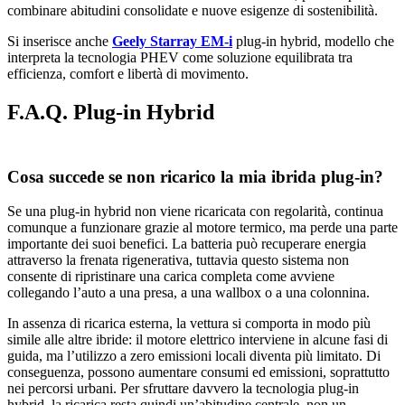
combinare abitudini consolidate e nuove esigenze di sostenibilità.
Si inserisce anche
Geely Starray EM-i
plug-in hybrid, modello che
interpreta la tecnologia PHEV come soluzione equilibrata tra
efficienza, comfort e libertà di movimento.
F.A.Q. Plug-in Hybrid
Cosa succede se non ricarico la mia ibrida plug-in?
Se una plug-in hybrid non viene ricaricata con regolarità, continua
comunque a funzionare grazie al motore termico, ma perde una parte
importante dei suoi benefici. La batteria può recuperare energia
attraverso la frenata rigenerativa, tuttavia questo sistema non
consente di ripristinare una carica completa come avviene
collegando l’auto a una presa, a una wallbox o a una colonnina.
In assenza di ricarica esterna, la vettura si comporta in modo più
simile alle altre ibride: il motore elettrico interviene in alcune fasi di
guida, ma l’utilizzo a zero emissioni locali diventa più limitato. Di
conseguenza, possono aumentare consumi ed emissioni, soprattutto
nei percorsi urbani. Per sfruttare davvero la tecnologia plug-in
hybrid, la ricarica resta quindi un’abitudine centrale, non un