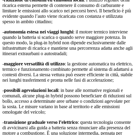
ricarica esterna permette di contenere il consumo di carburante e
limitare le emissioni allo scarico nei percorsi brevi. Il beneficio è più
evidente quando l’auto viene ricaricata con costanza e utilizzata
spesso in ambito cittadino;
-
autonomia estesa nei viaggi lunghi
: il motore termico interviene
quando la batteria si scarica o quando serve maggiore potenza. In
questo modo, la plug-in hybrid non dipende esclusivamente dalle
infrastrutture di ricarica e mantiene una percorrenza adatta anche agli
itinerari extraurbani o autostradali;
-
maggiore versatilità di utilizzo
: la gestione automatica tra elettrico,
termico e funzionamento combinato permette al sistema di adattarsi a
contesti diversi. La stessa vettura può essere efficiente in città, stabile
nei lunghi trasferimenti e pronta nelle fasi di accelerazione;
-
possibili agevolazioni locali
: in base alle normative regionali e
comunali, alcune plug-in hybrid possono beneficiare di riduzioni sul
bollo, accesso a determinate aree urbane o condizioni agevolate per
la sosta. Le misure variano in base al territorio e alle emissioni
omologate del veicolo;
-
transizione graduale verso l’elettrico
: questa tecnologia consente
di avvicinarsi alla guida a batteria senza rinunciare alla presenza del
motore a combustione. È una soluzione intermedia, pensata per