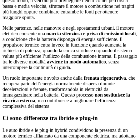
questo modo, il veicolo può privilegiare l’elettrico nei percorsi a
bassa e media velocità, sfruttare il motore a combustione nei tragitti
più lunghi oppure combinare entrambe le fonti per ottenere
maggiore spinta.
Nelle partenze, nelle manovre e negli spostamenti urbani, il motore
elettrico consente una
marcia silenziosa e priva di emissioni locali
,
a condizione che la batteria disponga di energia sufficiente. Il
propulsore termico entra invece in funzione quando aumenta la
richiesta di potenza, quando la carica si riduce o quando il sistema
valuta più efficiente l’utilizzo della combustione interna. Il passaggio
tra le diverse modalità
avviene in modo automatico
, senza
interrompere la continuità di guida.
Un ruolo importante è svolto anche dalla
frenata rigenerativa
, che
recupera parte dell’energia normalmente dispersa durante
decelerazioni e frenate, trasformandola in elettricità da
immagazzinare nella batteria. Questo processo
non sostituisce la
ricarica esterna
, ma contribuisce a migliorare l’efficienza
complessiva del sistema.
Ci sono differenze tra ibride e plug-in
Le auto ibride e le plug-in hybrid condividono la presenza di un
motore termico affiancato da una componente elettrica, ma adottano