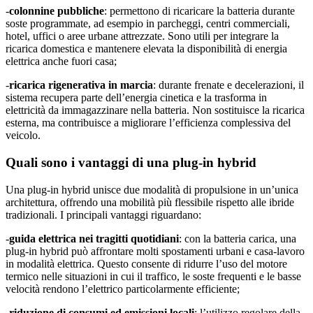
-
colonnine pubbliche
: permettono di ricaricare la batteria durante
soste programmate, ad esempio in parcheggi, centri commerciali,
hotel, uffici o aree urbane attrezzate. Sono utili per integrare la
ricarica domestica e mantenere elevata la disponibilità di energia
elettrica anche fuori casa;
-
ricarica rigenerativa in marcia
: durante frenate e decelerazioni, il
sistema recupera parte dell’energia cinetica e la trasforma in
elettricità da immagazzinare nella batteria. Non sostituisce la ricarica
esterna, ma contribuisce a migliorare l’efficienza complessiva del
veicolo.
Quali sono i vantaggi di una plug-in hybrid
Una plug-in hybrid unisce due modalità di propulsione in un’unica
architettura, offrendo una mobilità più flessibile rispetto alle ibride
tradizionali. I principali vantaggi riguardano:
-
guida elettrica nei tragitti quotidiani
: con la batteria carica, una
plug-in hybrid può affrontare molti spostamenti urbani e casa-lavoro
in modalità elettrica. Questo consente di ridurre l’uso del motore
termico nelle situazioni in cui il traffico, le soste frequenti e le basse
velocità rendono l’elettrico particolarmente efficiente;
-
riduzione di consumi ed emissioni locali
: l’utilizzo regolare della