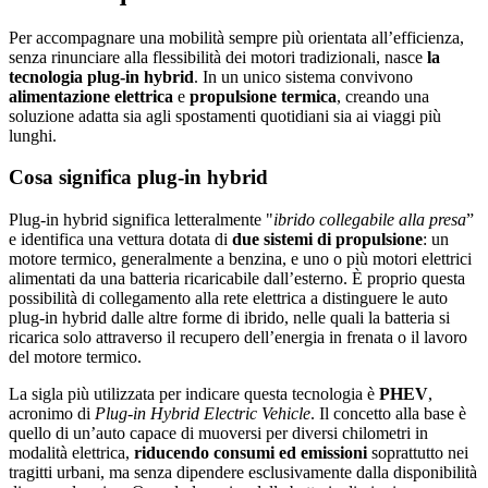
Per accompagnare una mobilità sempre più orientata all’efficienza,
senza rinunciare alla flessibilità dei motori tradizionali, nasce
la
tecnologia plug-in hybrid
. In un unico sistema convivono
alimentazione elettrica
e
propulsione termica
, creando una
soluzione adatta sia agli spostamenti quotidiani sia ai viaggi più
lunghi.
Cosa significa plug-in hybrid
Plug-in hybrid significa letteralmente "
ibrido collegabile alla presa
”
e identifica una vettura dotata di
due sistemi di propulsione
: un
motore termico, generalmente a benzina, e uno o più motori elettrici
alimentati da una batteria ricaricabile dall’esterno. È proprio questa
possibilità di collegamento alla rete elettrica a distinguere le auto
plug-in hybrid dalle altre forme di ibrido, nelle quali la batteria si
ricarica solo attraverso il recupero dell’energia in frenata o il lavoro
del motore termico.
La sigla più utilizzata per indicare questa tecnologia è
PHEV
,
acronimo di
Plug-in Hybrid Electric Vehicle
. Il concetto alla base è
quello di un’auto capace di muoversi per diversi chilometri in
modalità elettrica,
riducendo consumi ed emissioni
soprattutto nei
tragitti urbani, ma senza dipendere esclusivamente dalla disponibilità