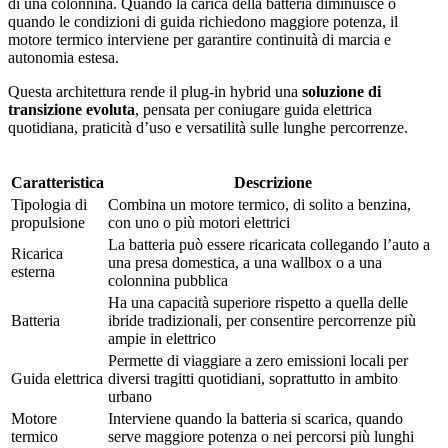
di una colonnina. Quando la carica della batteria diminuisce o
quando le condizioni di guida richiedono maggiore potenza, il
motore termico interviene per garantire continuità di marcia e
autonomia estesa.
Questa architettura rende il plug-in hybrid una
soluzione di
transizione evoluta
, pensata per coniugare guida elettrica
quotidiana, praticità d’uso e versatilità sulle lunghe percorrenze.
Caratteristica
Descrizione
Tipologia di
Combina un motore termico, di solito a benzina,
propulsione
con uno o più motori elettrici
La batteria può essere ricaricata collegando l’auto a
Ricarica
una presa domestica, a una wallbox o a una
esterna
colonnina pubblica
Ha una capacità superiore rispetto a quella delle
Batteria
ibride tradizionali, per consentire percorrenze più
ampie in elettrico
Permette di viaggiare a zero emissioni locali per
Guida elettrica
diversi tragitti quotidiani, soprattutto in ambito
urbano
Motore
Interviene quando la batteria si scarica, quando
termico
serve maggiore potenza o nei percorsi più lunghi