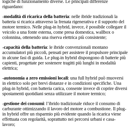
logiche di funzionamento diverse. Le principali differenze
riguardano:
-
modalità di ricarica della batteria
: nelle ibride tradizionali la
batteria si ricarica attraverso la frenata rigenerativa e il supporto del
motore termico. Nelle plug-in hybrid, invece, è possibile collegare il
veicolo a una fonte esterna, come presa domestica, wallbox o
colonnina, ottenendo una riserva elettrica più consistente;
-
capacità della batteria
: le ibride convenzionali montano
accumulatori più piccoli, pensati per assistere il propulsore principale
in alcune fasi di guida. Le plug-in hybrid dispongono di batterie più
capienti, progettate per sostenere tragitti più lunghi in modalità
elettrica;
-
autonomia a zero emissioni locali
: una full hybrid può muoversi
in elettrico solo per brevi distanze e in condizioni specifiche. Una
plug-in hybrid, con batteria carica, consente invece di coprire diversi
spostamenti quotidiani senza utilizzare il motore termico;
-
gestione dei consumi
: l’ibrido tradizionale riduce il consumo di
carburante ottimizzando il lavoro del motore a combustione. Il plug-
in hybrid offre un risparmio più evidente quando la ricarica viene
effettuata con regolarità, soprattutto nei percorsi urbani e casa-
lavoro;