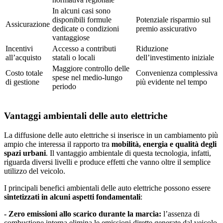
In alcuni casi sono
disponibili formule
Potenziale risparmio sul
Assicurazione
dedicate o condizioni
premio assicurativo
vantaggiose
Incentivi
Accesso a contributi
Riduzione
all’acquisto
statali o locali
dell’investimento iniziale
Maggiore controllo delle
Costo totale
Convenienza complessiva
spese nel medio-lungo
di gestione
più evidente nel tempo
periodo
Vantaggi ambientali delle auto elettriche
La diffusione delle auto elettriche si inserisce in un cambiamento più
ampio che interessa il rapporto tra
mobilità, energia e qualità degli
spazi urbani
. Il vantaggio ambientale di questa tecnologia, infatti,
riguarda diversi livelli e produce effetti che vanno oltre il semplice
utilizzo del veicolo.
I principali benefici ambientali delle auto elettriche possono essere
sintetizzati in alcuni aspetti fondamentali
:
- Zero emissioni allo scarico durante la marcia:
l’assenza di
combustione interna elimina le emissioni dirette generate dal veicolo