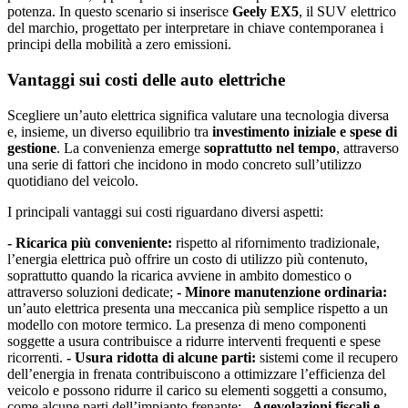
potenza. In questo scenario si inserisce
Geely EX5
, il SUV elettrico
del marchio, progettato per interpretare in chiave contemporanea i
principi della mobilità a zero emissioni.
Vantaggi sui costi delle auto elettriche
Scegliere un’auto elettrica significa valutare una tecnologia diversa
e, insieme, un diverso equilibrio tra
investimento iniziale e spese di
gestione
. La convenienza emerge
soprattutto nel tempo
, attraverso
una serie di fattori che incidono in modo concreto sull’utilizzo
quotidiano del veicolo.
I principali vantaggi sui costi riguardano diversi aspetti:
- Ricarica più conveniente:
rispetto al rifornimento tradizionale,
l’energia elettrica può offrire un costo di utilizzo più contenuto,
soprattutto quando la ricarica avviene in ambito domestico o
attraverso soluzioni dedicate;
- Minore manutenzione ordinaria:
un’auto elettrica presenta una meccanica più semplice rispetto a un
modello con motore termico. La presenza di meno componenti
soggette a usura contribuisce a ridurre interventi frequenti e spese
ricorrenti.
- Usura ridotta di alcune parti:
sistemi come il recupero
dell’energia in frenata contribuiscono a ottimizzare l’efficienza del
veicolo e possono ridurre il carico su elementi soggetti a consumo,
come alcune parti dell’impianto frenante;
- Agevolazioni fiscali e