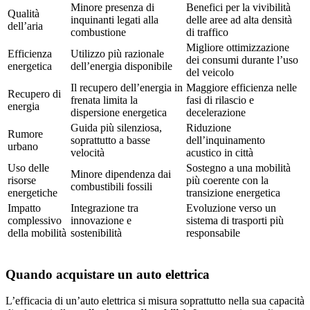
Minore presenza di
Benefici per la vivibilità
Qualità
inquinanti legati alla
delle aree ad alta densità
dell’aria
combustione
di traffico
Migliore ottimizzazione
Efficienza
Utilizzo più razionale
dei consumi durante l’uso
energetica
dell’energia disponibile
del veicolo
Il recupero dell’energia in
Maggiore efficienza nelle
Recupero di
frenata limita la
fasi di rilascio e
energia
dispersione energetica
decelerazione
Guida più silenziosa,
Riduzione
Rumore
soprattutto a basse
dell’inquinamento
urbano
velocità
acustico in città
Uso delle
Sostegno a una mobilità
Minore dipendenza dai
risorse
più coerente con la
combustibili fossili
energetiche
transizione energetica
Impatto
Integrazione tra
Evoluzione verso un
complessivo
innovazione e
sistema di trasporti più
della mobilità
sostenibilità
responsabile
Quando acquistare un auto elettrica
L’efficacia di un’auto elettrica si misura soprattutto nella sua capacità