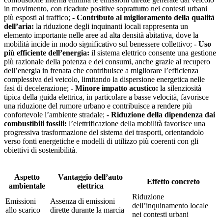
in movimento, con ricadute positive soprattutto nei contesti urbani
più esposti al traffico;
- Contributo al miglioramento della qualità
dell’aria:
la riduzione degli inquinanti locali rappresenta un
elemento importante nelle aree ad alta densità abitativa, dove la
mobilità incide in modo significativo sul benessere collettivo;
- Uso
più efficiente dell’energia:
il sistema elettrico consente una gestione
più razionale della potenza e dei consumi, anche grazie al recupero
dell’energia in frenata che contribuisce a migliorare l’efficienza
complessiva del veicolo, limitando la dispersione energetica nelle
fasi di decelerazione;
- Minore impatto acustico:
la silenziosità
tipica della guida elettrica, in particolare a basse velocità, favorisce
una riduzione del rumore urbano e contribuisce a rendere più
confortevole l’ambiente stradale;
- Riduzione della dipendenza dai
combustibili fossili:
l’elettrificazione della mobilità favorisce una
progressiva trasformazione del sistema dei trasporti, orientandolo
verso fonti energetiche e modelli di utilizzo più coerenti con gli
obiettivi di sostenibilità.
Aspetto
Vantaggio dell’auto
Effetto concreto
ambientale
elettrica
Riduzione
Emissioni
Assenza di emissioni
dell’inquinamento locale
allo scarico
dirette durante la marcia
nei contesti urbani