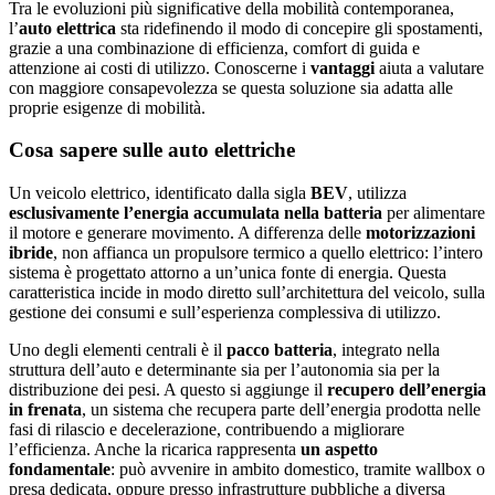
Tra le evoluzioni più significative della mobilità contemporanea,
l’
auto elettrica
sta ridefinendo il modo di concepire gli spostamenti,
grazie a una combinazione di efficienza, comfort di guida e
attenzione ai costi di utilizzo. Conoscerne i
vantaggi
aiuta a valutare
con maggiore consapevolezza se questa soluzione sia adatta alle
proprie esigenze di mobilità.
Cosa sapere sulle auto elettriche
Un veicolo elettrico, identificato dalla sigla
BEV
, utilizza
esclusivamente l’energia accumulata nella batteria
per alimentare
il motore e generare movimento. A differenza delle
motorizzazioni
ibride
, non affianca un propulsore termico a quello elettrico: l’intero
sistema è progettato attorno a un’unica fonte di energia. Questa
caratteristica incide in modo diretto sull’architettura del veicolo, sulla
gestione dei consumi e sull’esperienza complessiva di utilizzo.
Uno degli elementi centrali è il
pacco batteria
, integrato nella
struttura dell’auto e determinante sia per l’autonomia sia per la
distribuzione dei pesi. A questo si aggiunge il
recupero dell’energia
in frenata
, un sistema che recupera parte dell’energia prodotta nelle
fasi di rilascio e decelerazione, contribuendo a migliorare
l’efficienza. Anche la ricarica rappresenta
un aspetto
fondamentale
: può avvenire in ambito domestico, tramite wallbox o
presa dedicata, oppure presso infrastrutture pubbliche a diversa