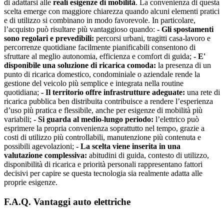
di adattarsi alle
reali esigenze di mobilità
. La convenienza di questa
scelta emerge con maggiore chiarezza quando alcuni elementi pratici
e di utilizzo si combinano in modo favorevole. In particolare,
l’acquisto può risultare più vantaggioso quando:
- Gli spostamenti
sono regolari e prevedibili:
percorsi urbani, tragitti casa-lavoro e
percorrenze quotidiane facilmente pianificabili consentono di
sfruttare al meglio autonomia, efficienza e comfort di guida;
- E'
disponibile una soluzione di ricarica comoda:
la presenza di un
punto di ricarica domestico, condominiale o aziendale rende la
gestione del veicolo più semplice e integrata nella routine
quotidiana;
- Il territorio offre infrastrutture adeguate:
una rete di
ricarica pubblica ben distribuita contribuisce a rendere l’esperienza
d’uso più pratica e flessibile, anche per esigenze di mobilità più
variabili;
- Si guarda al medio-lungo periodo:
l’elettrico può
esprimere la propria convenienza soprattutto nel tempo, grazie a
costi di utilizzo più controllabili, manutenzione più contenuta e
possibili agevolazioni;
- La scelta viene inserita in una
valutazione complessiva:
abitudini di guida, contesto di utilizzo,
disponibilità di ricarica e priorità personali rappresentano fattori
decisivi per capire se questa tecnologia sia realmente adatta alle
proprie esigenze.
F.A.Q. Vantaggi auto elettriche