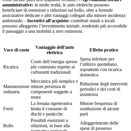
amministrative:
in molte realtà, le auto elettriche possono
beneficiare di esenzioni o riduzioni sul bollo, oltre a formule
assicurative dedicate e altri vantaggi collegati alla minore incidenza
ambientale;
- Incentivi all’acquisto:
contributi statali o locali
possono alleggerire l’investimento iniziale, rendendo più accessibile
il passaggio a una mobilità a zero emissioni.
Vantaggio dell’auto
Voce di costo
Effetto pratico
elettrica
Spesa inferiore per
Costo dell’energia spesso
l’utilizzo quotidiano,
Ricarica
più contenuto rispetto ai
soprattutto con ricarica
carburanti tradizionali
domestica
Meccanica più semplice e
Riduzione degli interventi
Manutenzione
minore presenza di
periodici e dei costi di
ordinaria
componenti soggette a
assistenza
usura
La frenata rigenerativa
Minore frequenza di
Freni
limita il consumo di
sostituzione di alcune
dischi e pasticche
parti
Possibili esenzioni o
Alleggerimento delle
Bollo
riduzioni, in base alla
spese di possesso
normativa regionale