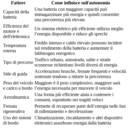
Fattore
Come influisce sull'autonomia
Una batteria con maggiore capacità può
Capacità della
immagazzinare più energia e quindi consentire
batteria
una percorrenza più elevata
Efficienza del
Un sistema elettrico più efficiente utilizza meglio
motore e
l’energia disponibile e riduce gli sprechi
dell'elettronica
Freddo intenso e caldo elevato possono incidere
Temperatura
sul rendimento della batteria e aumentare il
esterna
fabbisogno energetico
Traffico urbano, autostrada, salite e strade
Tipo di percorso
sconnesse richiedono livelli diversi di energia
Accelerazioni brusche, frenate frequenti e velocità
Stile di guida
sostenute tendono a ridurre la percorrenza
Peso del veicolo
Maggiore è il peso complessivo, maggiore sarà
e carico a bordo
l’energia necessaria per muovere il veicolo
Una forma più efficiente aiuta a contenere i
Aerodinamica
consumi, soprattutto nei tragitti veloci
Frenata
Permette di recuperare parte dell’energia nelle fasi
rigenerativa
di rallentamento e decelerazione
Uso dei sistemi
Climatizzazione, riscaldamento e altri dispositivi
di bordo
elettronici assorbono energia dalla batteria