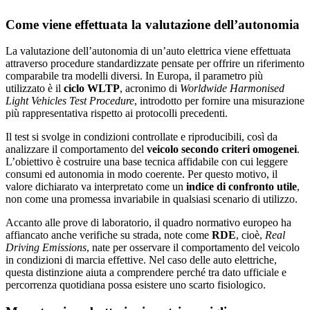
Come viene effettuata la valutazione dell’autonomia
La valutazione dell’autonomia di un’auto elettrica viene effettuata
attraverso procedure standardizzate pensate per offrire un riferimento
comparabile tra modelli diversi. In Europa, il parametro più
utilizzato è il
ciclo WLTP
, acronimo di
Worldwide Harmonised
Light Vehicles Test Procedure
, introdotto per fornire una misurazione
più rappresentativa rispetto ai protocolli precedenti.
Il test si svolge in condizioni controllate e riproducibili, così da
analizzare il comportamento del
veicolo secondo criteri omogenei
.
L’obiettivo è costruire una base tecnica affidabile con cui leggere
consumi ed autonomia in modo coerente. Per questo motivo, il
valore dichiarato va interpretato come un
indice di confronto utile
,
non come una promessa invariabile in qualsiasi scenario di utilizzo.
Accanto alle prove di laboratorio, il quadro normativo europeo ha
affiancato anche verifiche su strada, note come
RDE
, cioè,
Real
Driving Emissions
, nate per osservare il comportamento del veicolo
in condizioni di marcia effettive. Nel caso delle auto elettriche,
questa distinzione aiuta a comprendere perché tra dato ufficiale e
percorrenza quotidiana possa esistere uno scarto fisiologico.