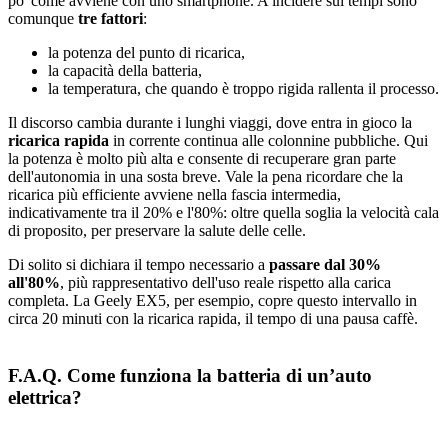
po' come avviene con uno smartphone. A incidere sui tempi sono
comunque
tre fattori
:
la potenza del punto di ricarica,
la capacità della batteria,
la temperatura, che quando è troppo rigida rallenta il processo.
Il discorso cambia durante i lunghi viaggi, dove entra in gioco la
ricarica rapida
in corrente continua alle colonnine pubbliche. Qui
la potenza è molto più alta e consente di recuperare gran parte
dell'autonomia in una sosta breve. Vale la pena ricordare che la
ricarica più efficiente avviene nella fascia intermedia,
indicativamente tra il 20% e l'80%: oltre quella soglia la velocità cala
di proposito, per preservare la salute delle celle.
Di solito si dichiara il tempo necessario a
passare dal 30%
all'80%
, più rappresentativo dell'uso reale rispetto alla carica
completa. La Geely EX5, per esempio, copre questo intervallo in
circa 20 minuti con la ricarica rapida, il tempo di una pausa caffè.
F.A.Q. Come funziona la batteria di un’auto
elettrica?