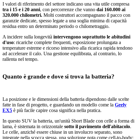
I valori di riferimento del settore indicano una vita utile compresa
tra i 15 e i 20 anni
, con percorrenze che vanno
dai 160.000 ai
320.000 chilometri.
Molti costruttori accompagnano il pacco con
garanzie dedicate, spesso legate a una soglia minima di capacità
residua entro un determinato periodo o chilometraggio.
A incidere sulla longevità
intervengono soprattutto le abitudini
d'uso
: ricariche complete frequenti, esposizione prolungata a
temperature estreme e ricorso intensivo alla ricarica rapida tendono
ad accelerare il calo. Una gestione equilibrata, al contrario, lo
rallenta nel tempo.
Quanto è grande e dove si trova la batteria?
La posizione e le dimensioni della batteria dipendono dalle scelte
fatte in fase di progetto, e guardando un modello come la
Geely
EX5
è più facile capire cosa significa nella pratica.
In questo SUV la batteria, un'unità Short Blade con celle a forma di
lama, è sistemata in orizzontale
sotto il pavimento dell'abitacolo
.
Le celle, anziché essere chiuse in un involucro separato, sono
integrate nella scocca stessa, una soluzione nota come cell-to-body: