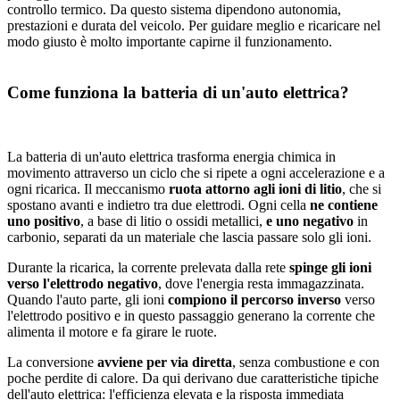
controllo termico. Da questo sistema dipendono autonomia,
prestazioni e durata del veicolo. Per guidare meglio e ricaricare nel
modo giusto è molto importante capirne il funzionamento.
Come funziona la batteria di un'auto elettrica?
La batteria di un'auto elettrica trasforma energia chimica in
movimento attraverso un ciclo che si ripete a ogni accelerazione e a
ogni ricarica. Il meccanismo
ruota attorno agli ioni di litio
, che si
spostano avanti e indietro tra due elettrodi. Ogni cella
ne contiene
uno positivo
, a base di litio o ossidi metallici,
e uno negativo
in
carbonio, separati da un materiale che lascia passare solo gli ioni.
Durante la ricarica, la corrente prelevata dalla rete
spinge gli ioni
verso l'elettrodo negativo
, dove l'energia resta immagazzinata.
Quando l'auto parte, gli ioni
compiono il percorso inverso
verso
l'elettrodo positivo e in questo passaggio generano la corrente che
alimenta il motore e fa girare le ruote.
La conversione
avviene per via diretta
, senza combustione e con
poche perdite di calore. Da qui derivano due caratteristiche tipiche
dell'auto elettrica: l'efficienza elevata e la risposta immediata