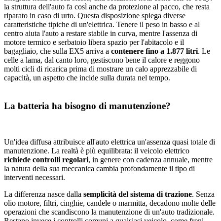
la struttura dell'auto fa così anche da protezione al pacco, che resta
riparato in caso di urto. Questa disposizione spiega diverse
caratteristiche tipiche di un'elettrica. Tenere il peso in basso e al
centro aiuta l'auto a restare stabile in curva, mentre l'assenza di
motore termico e serbatoio libera spazio per l'abitacolo e il
bagagliaio, che sulla EX5 arriva a
contenere fino a 1.877 litri
. Le
celle a lama, dal canto loro, gestiscono bene il calore e reggono
molti cicli di ricarica prima di mostrare un calo apprezzabile di
capacità, un aspetto che incide sulla durata nel tempo.
La batteria ha bisogno di manutenzione?
Un'idea diffusa attribuisce all'auto elettrica un'assenza quasi totale di
manutenzione. La realtà è più equilibrata: il veicolo elettrico
richiede controlli regolari
, in genere con cadenza annuale, mentre
la natura della sua meccanica cambia profondamente il tipo di
interventi necessari.
La differenza nasce dalla
semplicità del sistema di trazione
. Senza
olio motore, filtri, cinghie, candele o marmitta, decadono molte delle
operazioni che scandiscono la manutenzione di un'auto tradizionale.
Restano invece i controlli comuni a qualsiasi veicolo, come freni,