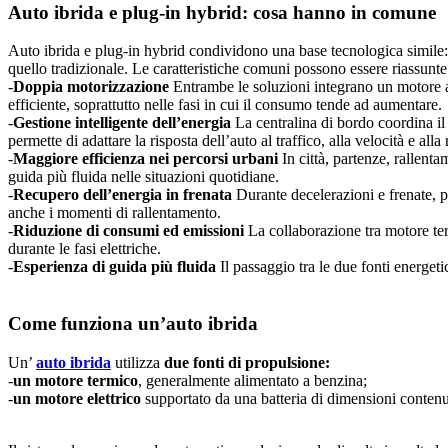
Auto ibrida e plug-in hybrid: cosa hanno in comune
Auto ibrida e plug-in hybrid condividono una base tecnologica simil
quello tradizionale. Le caratteristiche comuni possono essere riassunte
-
Doppia motorizzazione
Entrambe le soluzioni integrano un motore a 
efficiente, soprattutto nelle fasi in cui il consumo tende ad aumentare.
-
Gestione intelligente dell’energia
La centralina di bordo coordina il
permette di adattare la risposta dell’auto al traffico, alla velocità e alla
-
Maggiore efficienza nei percorsi urbani
In città, partenze, rallent
guida più fluida nelle situazioni quotidiane.
-
Recupero dell’energia in frenata
Durante decelerazioni e frenate, p
anche i momenti di rallentamento.
-
Riduzione di consumi ed emissioni
La collaborazione tra motore term
durante le fasi elettriche.
-
Esperienza di guida più fluida
Il passaggio tra le due fonti energet
Come funziona un’auto ibrida
Un’
auto ibrida
utilizza
due fonti di propulsione:
-
un motore termico
, generalmente alimentato a benzina;
-
un motore elettrico
supportato da una batteria di dimensioni contenu