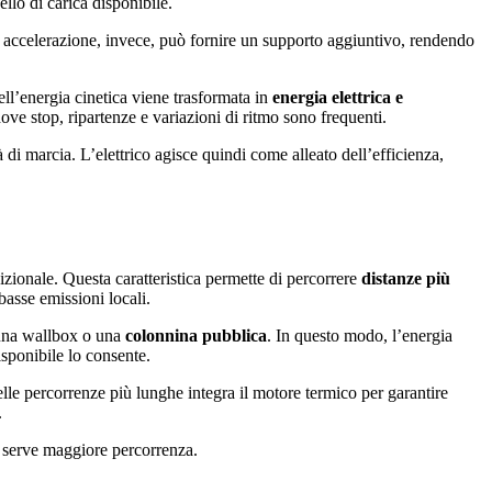
llo di carica disponibile.
n accelerazione, invece, può fornire un supporto aggiuntivo, rendendo
ell’energia cinetica viene trasformata in
energia elettrica e
dove stop, ripartenze e variazioni di ritmo sono frequenti.
di marcia. L’elettrico agisce quindi come alleato dell’efficienza,
dizionale. Questa caratteristica permette di percorrere
distanze più
basse emissioni locali.
una wallbox o una
colonnina pubblica
. In questo modo, l’energia
isponibile lo consente.
nelle percorrenze più lunghe integra il motore termico per garantire
.
do serve maggiore percorrenza.