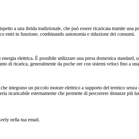
 rispetto a una ibrida tradizionale, che può essere ricaricata tramite una
mico entri in funzione, combinando autonomia e riduzione dei consumi.
di energia elettrica. È possibile utilizzare una presa domestica standard
l punto di ricarica, generalmente da poche ore con sistemi veloci fino a un
, che integrano un piccolo motore elettrico a supporto del termico senza m
eria ricaricabile esternamente che permette di percorrere distanze più l
Geely nella tua email.