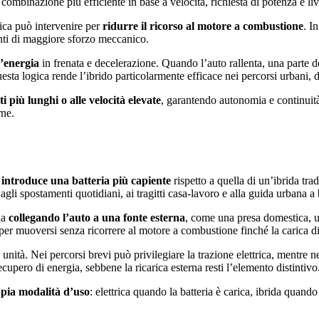
combinazione più efficiente in base a velocità, richiesta di potenza e live
trica può intervenire per
ridurre il ricorso al motore a combustione
. I
nti di maggiore sforzo meccanico.
l’energia
in frenata e decelerazione. Quando l’auto rallenta, una parte d
Questa logica rende l’ibrido particolarmente efficace nei percorsi urbani, 
ti più lunghi o alle velocità elevate
, garantendo autonomia e continuità 
rne.
a
introduce una batteria più capiente
rispetto a quella di un’ibrida tra
agli spostamenti quotidiani, ai tragitti casa-lavoro e alla guida urbana a 
ria
collegando l’auto a una fonte esterna
, come una presa domestica, 
 per muoversi senza ricorrere al motore a combustione finché la carica d
e unità. Nei percorsi brevi può privilegiare la trazione elettrica, mentre 
cupero di energia, sebbene la ricarica esterna resti l’elemento distintivo
pia modalità d’uso
: elettrica quando la batteria è carica, ibrida quan