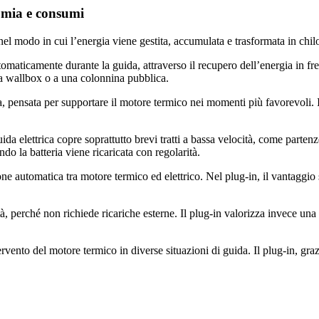
nomia e consumi
o nel modo in cui l’energia viene gestita, accumulata e trasformata in chil
automaticamente durante la guida, attraverso il recupero dell’energia in f
una wallbox o a una colonnina pubblica.
a, pensata per supportare il motore termico nei momenti più favorevoli. 
uida elettrica copre soprattutto brevi tratti a bassa velocità, come part
do la batteria viene ricaricata con regolarità.
one automatica tra motore termico ed elettrico. Nel plug-in, il vantaggi
ità, perché non richiede ricariche esterne. Il plug-in valorizza invece u
vento del motore termico in diverse situazioni di guida. Il plug-in, grazi