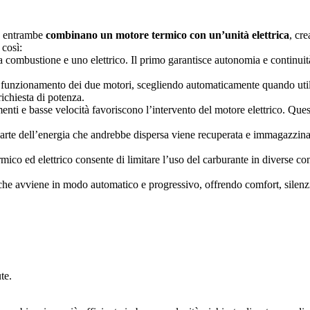
e: entrambe
combinano un motore termico con un’unità elettrica
, cre
 così:
combustione e uno elettrico. Il primo garantisce autonomia e continuità
 funzionamento dei due motori, scegliendo automaticamente quando utili
 richiesta di potenza.
amenti e basse velocità favoriscono l’intervento del motore elettrico. Que
arte dell’energia che andrebbe dispersa viene recuperata e immagazzinata
ico ed elettrico consente di limitare l’uso del carburante in diverse con
iche avviene in modo automatico e progressivo, offrendo comfort, silenzio
te.