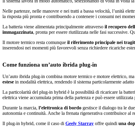
Il sistema lavora in modo automatico, selezionando di volta in volta la 
Nelle partenze, nelle manovre e nei tratti a bassa velocità, l’unità elet
la risposta più pronta e contribuendo a contenere i consumi nei mome
La batteria viene alimentata principalmente attraverso
il recupero del
immagazzinata
, pronta per essere riutilizzata nelle fasi successive. 
Il motore termico resta comunque
il riferimento principale nei tragit
inserendosi nei momenti più favorevoli senza richiedere ricariche este
Come funziona un’auto ibrida plug-in
Un’auto ibrida plug-in combina motore termico e motore elettrico, m
estese
in modalità elettrica, rendendo il sistema particolarmente adatto 
La particolarità del plug-in hybrid è la possibilità di ricaricare la batte
elettrica viene accumulata prima della partenza e può essere utilizzata
Durante la marcia,
l’elettronica di bordo
gestisce il dialogo tra le du
autonomia e continuità. Anche la frenata rigenerativa contribuisce al re
Il plug-in hybrid, come il caso di
Geely Starray
offre quindi
una dop