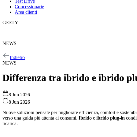
Test Drive
Concessionarie
Area clienti
GEELY
GEELY
NEWS
NEWS
Indietro
NEWS
Differenza tra ibrido e ibrido pl
8 Jun 2026
8 Jun 2026
Nuove soluzioni pensate per migliorare efficienza, comfort e sostenibil
verso una guida più attenta ai consumi.
Ibrido
e
ibrido plug-in
condiv
ricarica.